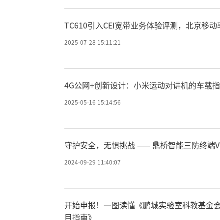
TC610引入CEI宽带业务体验评测，北京移动
3.0》团体标准也进行了更新，正式引入CE
2025-07-28 15:11:21
作，本次测评全面覆盖了用户体验实时分析、家
大项共计27个具体场景。杭州电信与华为开
4G公网+创新设计：小米运动对讲机的车载
2025-05-16 15:14:56
一代品质宽带智能运维系统，在带宽质差识
EI）计算等核心能力方面表现卓越，最终成功
守护安全，无惧挑战 —— 鼎桥智能三防终端V
2024-09-29 11:40:07
杭州电信在创新实践中率先将CEI
全网CEI评估发现：低分用户（CEI<80）
开始申报！一图读懂《鹏城实验室科教基金会-
目指南》